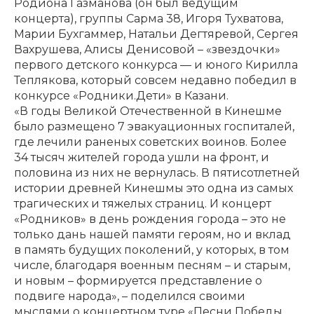
Родиона Газманова (он был ведущим
концерта), группы Сарма 38, Игоря Тухватова,
Марии Бухгаммер, Натальи Дегтяревой, Сергея
Вахрушева, Алисы Денисовой – «звездочки»
первого детского конкурса — и юного Кирилла
Теплякова, который совсем недавно победил в
конкурсе «Родники.Дети» в Казани.
«В годы Великой Отечественной в Кинешме
было размещено 7 эвакуационных госпиталей,
где лечили раненых советских воинов. Более
34 тысяч жителей города ушли на фронт, и
половина из них не вернулась. В пятисотлетней
истории древней Кинешмы это одна из самых
трагических и тяжелых страниц. И концерт
«Родников» в день рождения города – это не
только дань нашей памяти героям, но и вклад
в память будущих поколений, у которых, в том
числе, благодаря военным песням – и старым,
и новым – формируется представление о
подвиге народа», – поделился своими
мыслями о концертном туре «Песни Победы.